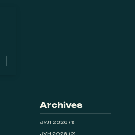
NE
W
ASSEM YOUSSEF
Archives
ЈУЛ 2026
(1)
ЈУН 2026
(2)