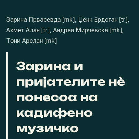
Зарина Првасевда [mk], Џенк Ердоган [tr],
Ахмет Алан [tr], Андреа Мирчевска [mk],
Тони Арслан [mk]
Зарина и
пријателите нè
понесоа на
кадифено
музичко