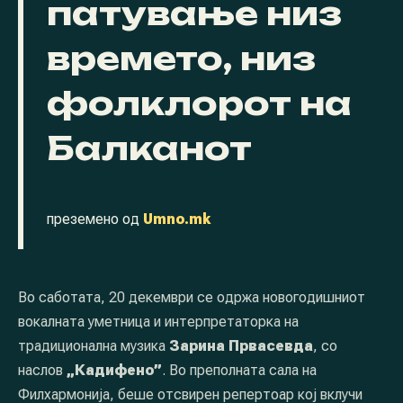
патување низ
времето, низ
фолклорот на
Балканот
преземено од
Umno.mk
Во саботата, 20 декември се одржа новогодишниот
вокалната уметница и интерпретаторка на
традиционална музика
Зарина Првасевда
, со
наслов
„Кадифено”
. Во преполната сала на
Филхармонија, беше отсвирен репертоар кој вклучи