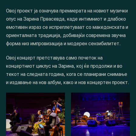
Овој проект ја означува премиерата на новиот музички
опус на Зарина Првасевда, каде интимниот и длабоко
емотивен израз се испреплетуваат со македонската и
ориенталната традиција, добивајќи современа звучна
форма низ импровизација и модерен сензибилитет.
Овој концерт претставува само почеток на
концертниот циклус на Зарина, кој ќе продолжи и во
текот на следната година, кога се планирани снимање
и издавање на нов албум, како и нов концертен проект.