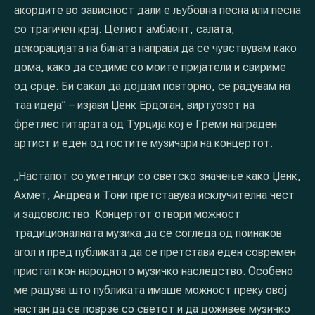
акордите во зависност дали е љубовна песна или песна
со трагичен крај. Целиот амбиент, салата,
декорацијата на бината направи да се чувствувам како
дома, како да седиме со моите пријатели и свириме
од срце. Би сакал да дојдам повторно, се радувам на
таа идеја” – изјави Џенк Ердоган, виртуозот на
фретлес гитарата од Турција кој е Греми награден
артист и еден од гостите музичари на концертот.
„Настапот со уметници со светско значење како Џенк,
Ахмет, Андреа и Тони претставува исклучителна чест
и задоволство. Концертот отвори можност
традиционалната музика да се согледа од поинаков
PREVIOUS
NE
агол и пред публиката да се претстави еден современ
пристап кон народното музичко наследство. Особено
ме радува што публиката имаше можност преку овој
настан да се поврзе со светот и да доживее музичко