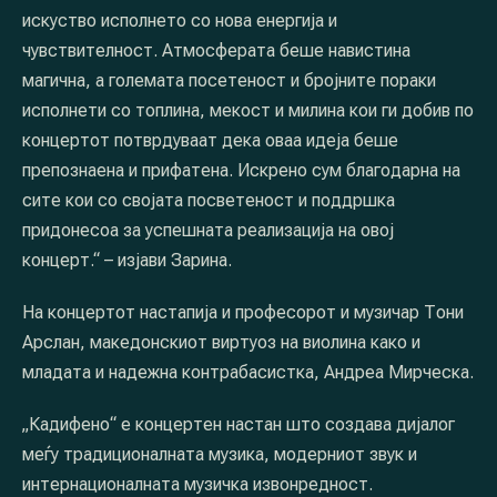
искуство исполнето со нова енергија и
чувствителност. Атмосферата беше навистина
магична, а големата посетеност и бројните пораки
исполнети со топлина, мекост и милина кои ги добив по
концертот потврдуваат дека оваа идеја беше
препознаена и прифатена. Искрено сум благодарна на
сите кои со својата посветеност и поддршка
придонесоа за успешната реализација на овој
концерт.“ – изјави Зарина.
На концертот настапија и професорот и музичар Тони
Арслан, македонскиот виртуоз на виолина како и
младата и надежна контрабасистка, Андреа Мирческа.
„Кадифено“ е концертен настан што создава дијалог
меѓу традиционалната музика, модерниот звук и
интернационалната музичка извонредност.