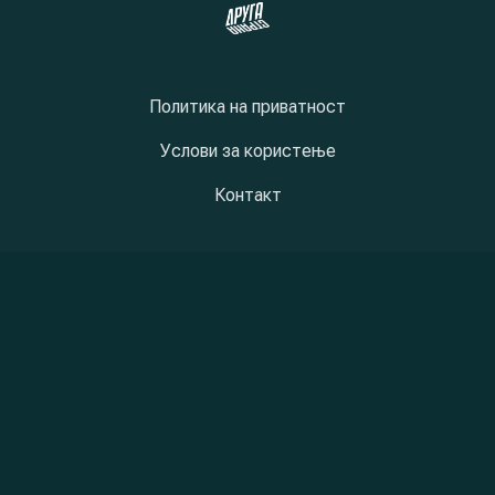
Политика на приватност
Услови за користење
Контакт
New Window
New Window
New Window
Copyright © 2026
DrugaStrana
New Window
WordPress Theme by
FORQY
Back to Top