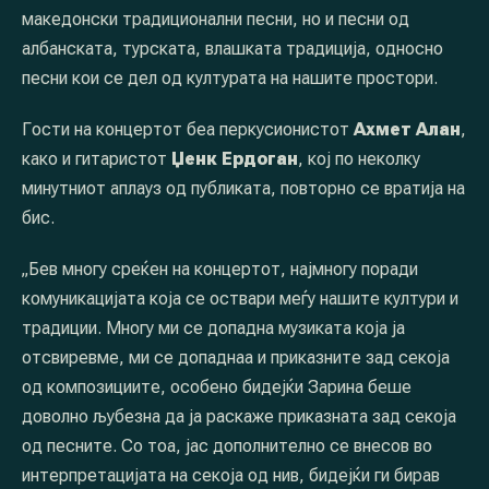
македонски традиционални песни, но и песни од
албанската, турската, влашката традиција, односно
песни кои се дел од културата на нашите простори.
Гости на концертот беа перкусионистот
Ахмет Алан
,
како и гитаристот
Џенк Ердоган
, кој по неколку
минутниот аплауз од публиката, повторно се вратија на
бис.
„Бев многу среќен на концертот, најмногу поради
комуникацијата која се оствари меѓу нашите култури и
традиции. Многу ми се допадна музиката која ја
отсвиревме, ми се допаднаа и приказните зад секоја
од композициите, особено бидејќи Зарина беше
доволно љубезна да ја раскаже приказната зад секоја
од песните. Со тоа, јас дополнително се внесов во
интерпретацијата на секоја од нив, бидејќи ги бирав