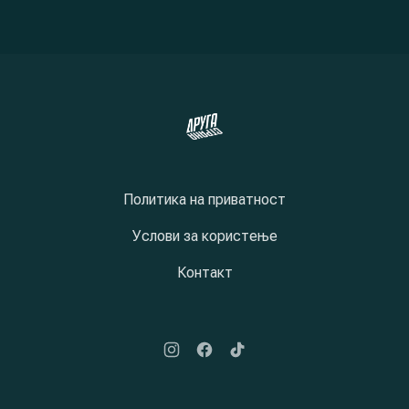
PREVIOUS
NE
Политика на приватност
Услови за користење
Контакт
New Window
New Window
New Window