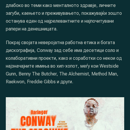
длабоко во теми како менталното здравје, личните
загуби, каењето и преживувањето, покажувајќи зошто
останува еден од најрелевантните и најпочитувани
рапери на денешницата.
Покрај својата неверојатна работна етика и богата
дискографија, Conway зад себе има десетици соло и
колаборативни проекти, како и соработки со некои од
најзначајните имиња во хип-хопот, меѓу кои Westside
Gunn, Benny The Butcher, The Alchemist, Method Man,
Raekwon, Freddie Gibbs и други.