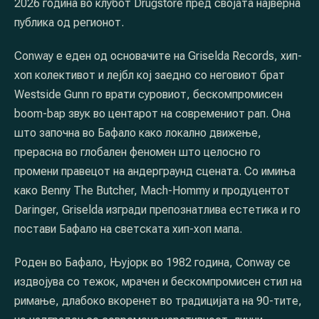
2026 година во клубот Drugstore пред својата најверна
публика од регионот.
Conway е еден од основачите на Griselda Records, хип-
хоп колективот и лејбл кој заедно со неговиот брат
Westside Gunn го врати суровиот, бескомпромисен
boom-bap звук во центарот на современиот рап. Она
што започна во Бафало како локално движење,
прерасна во глобален феномен што целосно го
промени правецот на андерграунд сцената. Со имиња
како Benny The Butcher, Mach-Hommy и продуцентот
Daringer, Griselda изгради препознатлива естетика и го
постави Бафало на светската хип-хоп мапа.
Роден во Бафало, Њујорк во 1982 година, Conway се
издвојува со тежок, мрачен и бескомпромисен стил на
римање, длабоко вкоренет во традицијата на 90-тите,