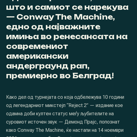
што и самиот се нарекува
— Conway The Machine,
едно од најважните
имиња во ренесансата на
современиот
американски
андерграунд рап,
премиерно во Белград!
Како дел од турнејата со која одбележува 10 години
од легендарниот микстејп “Reject 2” — издание кое
одамна доби култен статус меѓу љубителите на
суровиот источен звук — Демонд Прајс, попознат
како Conway The Machine, ќе настапи на 14 ноември