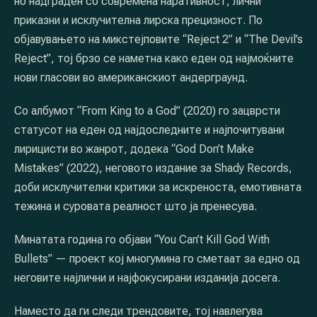
но надграден со современа наративност, лични
приказни и исклучителна лирска прецизност. По
објавувањето на микстејповите “Reject 2” и “The Devil’s
Reject”, тој брзо се наметна како еден од најмоќните
нови гласови во американскиот андерграунд.
PREVIOUS
NE
Со албумот “From King to a God” (2020) го зацврсти
статусот на еден од најдоследните и најпочитувани
лирицисти во жанрот, додека “God Don’t Make
Mistakes” (2022), неговото издание за Shady Records,
доби исклучителни критики за искреноста, емотивната
тежина и суровата реалност што ја пренесува.
Минатата година го објави “You Can’t Kill God With
Bullets” — проект кој многумина го сметаат за едно од
неговите најлични и најфокусирани изданија досега.
Наместо да ги следи трендовите, тој навлегува