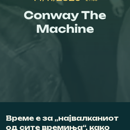
Conway The
Machine
Време е за „највалканиот
од сите времиња“, како