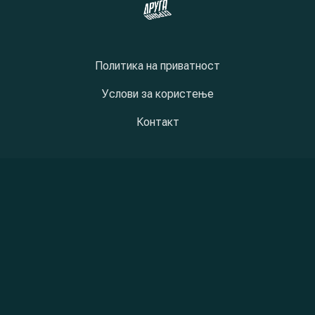
Политика на приватност
Услови за користење
Контакт
New Window
New Window
New Window
Copyright © 2026
DrugaStrana
New Window
WordPress Theme by
FORQY
Back to Top