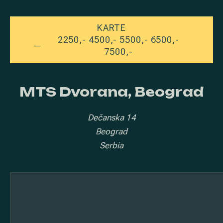
KARTE
NEW 
2250,- 4500,- 5500,- 6500,-
7500,-
MTS Dvorana, Beograd
Dečanska 14
Beograd
Serbia