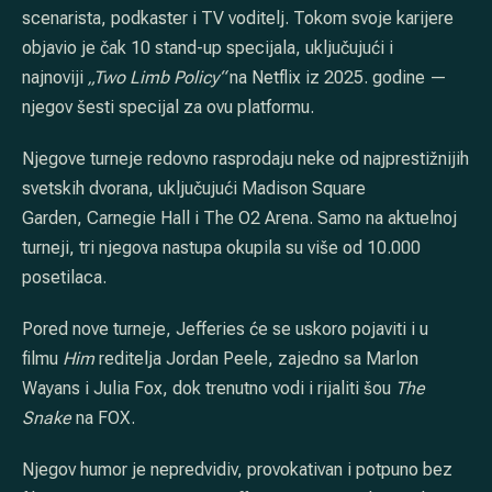
scenarista, podkaster i TV voditelj. Tokom svoje karijere
objavio je čak 10 stand-up specijala, uključujući i
najnoviji
„Two Limb Policy“
na Netflix iz 2025. godine —
njegov šesti specijal za ovu platformu.
Njegove turneje redovno rasprodaju neke od najprestižnijih
svetskih dvorana, uključujući Madison Square
Garden, Carnegie Hall i The O2 Arena. Samo na aktuelnoj
turneji, tri njegova nastupa okupila su više od 10.000
posetilaca.
Pored nove turneje, Jefferies će se uskoro pojaviti i u
filmu
Him
reditelja Jordan Peele, zajedno sa Marlon
Wayans i Julia Fox, dok trenutno vodi i rijaliti šou
The
Snake
na FOX.
PREVIOUS
NE
Njegov humor je nepredvidiv, provokativan i potpuno bez